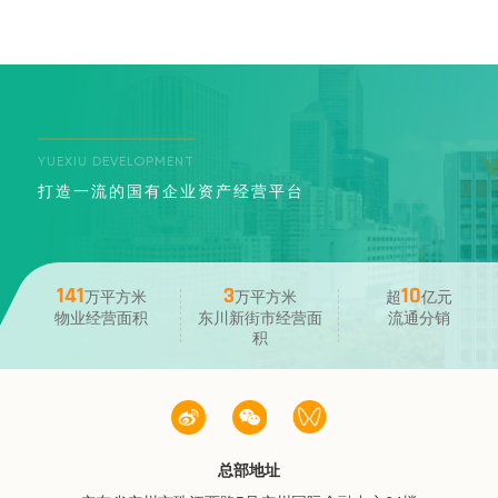
YUEXIU DEVELOPMENT
打造一流的国有企业资产经营平台
141
3
10
万平方米
万平方米
超
亿元
物业经营面积
东川新街市经营面
流通分销
积
总部地址