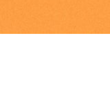
企业文化理念“信之道”
CORPORATE CULTURE
企业愿景为首，指引方向；企业使命居中，不忘初心。
它们决定了越秀的目标和方向，是“做正确的事”
以核心价值观为躯干，固本铸魂；企业精神和企业风格位于两翼，塑造奋
进精神境界，厚植良性组织生态。它们是越秀在践行使命、实现愿景和战
略目标过程中，应秉承的路径和思考、行为方式，是“正确地做事”。